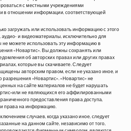
тироваться с местными учреждениями
и в отношении информации, соответствующей
ко загружать или использовать информацию с этого
я, аудио- и видеоматериалы, исключительно для
ы не можете использовать эту информацию в
шения «Новартис». Вы должны сохранять или
едомления об авторских правах или других правах
иалах, которые вы скачиваете. Следует
ащищены авторским правом, если не указано иное, и
о разрешения «Новартис». «Новартис» не
щенных на сайте материалов не будет нарушать
вартис»или не являющихся его аффилированными
граниченного предоставления права доступа,
ли права на информацию.
сключением случаев, когда указано иное, следует
казанные на данном сайте, независимо от того,
сопровождаются фирменным символом, являются