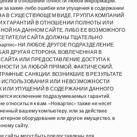
ждений в отношении точности любой информации.
ти за какие-либо ошибки или упущения в содержании
НА В СУЩЕСТВУЮЩЕМ ВИДЕ. ГРУППА КОМПАНИЙ
КИХ ГАРАНТИЙ В ОТНОШЕНИИ ПОЛНОТЫ ИЛИ
НОЙ НА ДАННОМ САЙТЕ, ЛИБО ЕЕ ВОЗМОЖНОГО
СЕТИТЕЛИ САЙТА ДОЛЖНЫ ТЩАТЕЛЬНО
артис» НИ ЛЮБОЕ ДРУГОЕ ПОДРАЗДЕЛЕНИЕ
БАЯ ДРУГАЯ СТОРОНА, ВОВЛЕЧЕННАЯ В
 САЙТА ИЛИ ПРЕДОСТАВЛЕНИЕ ДОСТУПА К
ННОСТИ ЗА ЛЮБОЙ ПРЯМОЙ, ФАКТИЧЕСКИЙ,
РАФНЫЕ САНКЦИИ, ВОЗНИКШИЕ В РЕЗУЛЬТАТЕ
ГО ИСПОЛЬЗОВАНИЯ ИЛИ НЕВОЗМОЖНОСТИ
К ИЛИ УПУЩЕНИЙ В СОДЕРЖАНИИ ДАННОГО
ается исключение подразумеваемых гарантий,
е относиться к вам. «Новартис» также не несет
иненный вашему компьютеру, или за действие
ьютерное оборудование или другое имущество, в
нному сайту.
ие сайты могут быть предоставлены для