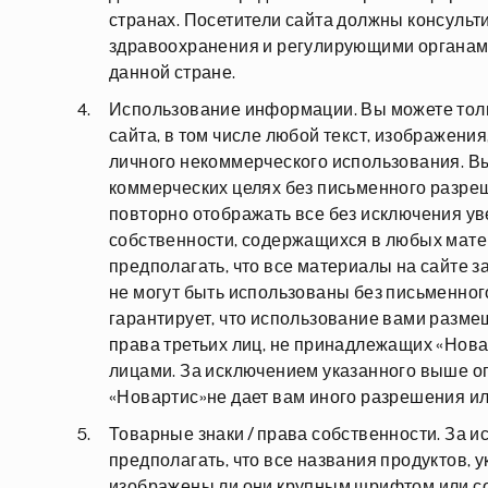
странах. Посетители сайта должны консуль
здравоохранения и регулирующими органам
данной стране.
Использование информации. Вы можете толь
сайта, в том числе любой текст, изображени
личного некоммерческого использования. В
коммерческих целях без письменного разре
повторно отображать все без исключения ув
собственности, содержащихся в любых матер
предполагать, что все материалы на сайте з
не могут быть использованы без письменног
гарантирует, что использование вами разме
права третьих лиц, не принадлежащих «Но
лицами. За исключением указанного выше о
«Новартис»не дает вам иного разрешения и
Товарные знаки / права собственности. За и
предполагать, что все названия продуктов, у
изображены ли они крупным шрифтом или 