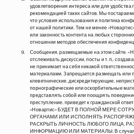
удовлетворения интереса или для удобства п
рекомендацией таких сайтов. Мы постараемся
что условия использования и политика конф
от нашей политики. Тем не менее «Новартис»
или законность контента на любых сторонних
отношении методов обеспечения конфиденци
Сообщения, размещаемые на этом сайте. «Н
отслеживать дискуссии, посты и т. п., созда
не принимает на себя никакой ответственно
материалами. Запрещается размещать или 
клеветнические, дискредитирующие, неприст
порнографические или оскорбительные мат
представлять собой или поощрять поведение
преступление, приведет к гражданской отве
«Новартис» БУДЕТ В ПОЛНОЙ МЕРЕ СО
ОРГАНАМИ ИЛИ ИСПОЛНЯТЬ РАСПОРЯЖЕН
РАСКРЫТЬ ЛИЧНОСТЬ ЛЮБОГО ЛИЦА, 
ИНФОРМАЦИЮ ИЛИ МАТЕРИАЛЫ. В случаях, 